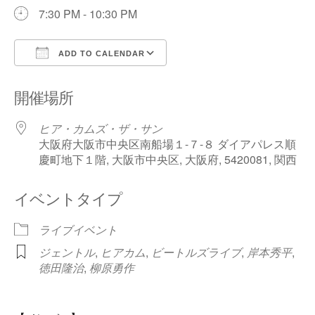
7:30 PM - 10:30 PM
ADD TO CALENDAR
Download ICS
Google Calendar
開催場所
ヒア・カムズ・ザ・サン
大阪府大阪市中央区南船場１-７-８ ダイアパレス順
慶町地下１階, 大阪市中央区, 大阪府, 5420081, 関西
イベントタイプ
ライブイベント
ジェントル
,
ヒアカム
,
ビートルズライブ
,
岸本秀平
,
徳田隆治
,
柳原勇作