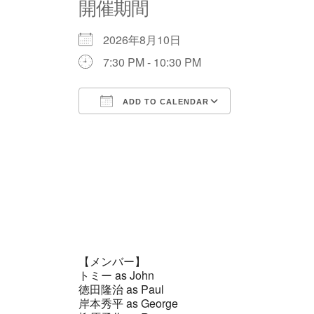
開催期間
2026年8月10日
7:30 PM - 10:30 PM
ADD TO CALENDAR
Download ICS
Google Calen
【メンバー】
トミー as John
徳田隆治 as Paul
岸本秀平 as George