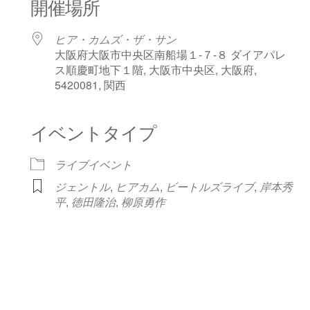
開催場所
ヒア・カムズ・ザ・サン
大阪府大阪市中央区南船場１-７-８ ダイアパレ
ス順慶町地下１階, 大阪市中央区, 大阪府,
5420081, 関西
dar
iCalendar
Office 365
イベントタイプ
ライブイベント
ジェントル
,
ヒアカム
,
ビートルズライブ
,
岸本秀
平
,
徳田隆治
,
柳原勇作